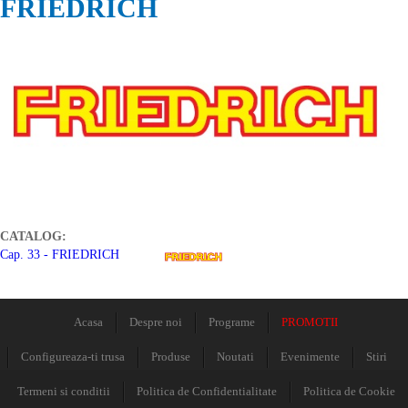
FRIEDRICH
CATALOG:
Cap. 33 - FRIEDRICH
Acasa
Despre noi
Programe
PROMOTII
Configureaza-ti trusa
Produse
Noutati
Evenimente
Stiri
Termeni si conditii
Politica de Confidentialitate
Politica de Cookie