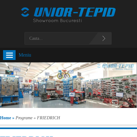
Meniu
Home »
Programe »
FRIEDRICH